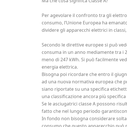
Ma che cosa significa Classe A?
Per agevolare il confronto tra gli elettr
consumo, l’Unione Europea ha emanato 
dividere gli apparecchi elettrici in clas
Secondo le direttive europee si può ved
consuma in un anno mediamente tra i 2
meno di 247 kWh. Si può facilmente ved
energia elettrica.
Bisogna poi ricordare che entro il giug
ad una nuova normativa europea che pr
siano riportate su una specifica etichet
una classificazione ancora più specifica
Se le asciugatrici classe A possono risu
fatto che nel lungo periodo garantisco
In fondo non bisogna considerare soltan
consumo che questo apparecchio può 