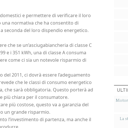
odomestici e permettere di verificare il loro
una normativa che ha consentito di
si, a seconda del loro dispendio energetico.
ere che se un’asciugabiancheria di classe C
99 e i 351 kWh, una di classe A consuma
ere come ci sia un notevole risparmio di
no del 2011, ci dovrà essere l’adeguamento
evede che le classi di consumo energetico
ta, che sarà obbligatoria. Questo porterà ad
ULTI
 e più chiara per il consumatore.
Motori
ltare più costose, questo va a garanzia del
no un grande risparmio.
to l’investimento di partenza, ma anche il
La s
produrre.