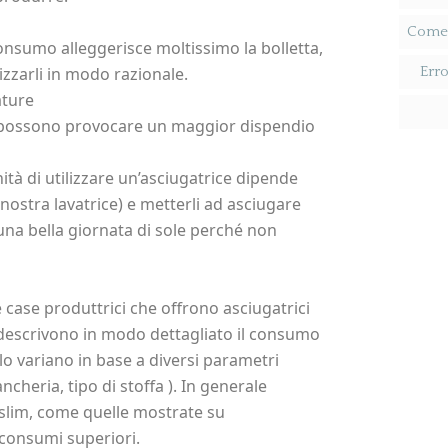
Come R
onsumo alleggerisce moltissimo la bolletta,
zarli in modo razionale.
Erro
ature
e possono provocare un maggior dispendio
ità di utilizzare un’asciugatrice dipende
nostra lavatrice) e metterli ad asciugare
una bella giornata di sole perché non
 case produttrici che offrono asciugatrici
i descrivono in modo dettagliato il consumo
lo variano in base a diversi parametri
ncheria, tipo di stoffa ). In generale
 slim, come quelle mostrate su
consumi superiori.