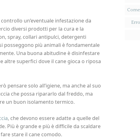
Come R
 controllo un’eventuale infestazione da
Erro
cio diversi prodotti per la cura e la
, spray, collari antipulci, detergenti
Se si posseggono più animali è fondamentale
amente. Una buona abitudine è disinfestare
le altre superfici dove il cane gioca o riposa
erò pensare solo all’igiene, ma anche al suo
uccia che possa ripararlo dal freddo, ma
ere un buon isolamento termico.
ccia
, che devono essere adatte a quelle del
. Più è grande e più è difficile da scaldare
fare stare il cane comodo.