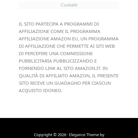
Contatti
IL SITO PARTECIPA A PROGRAMMI DI
AFFILIAZIONE COME IL PROGRAMMA
AFFILIAZIONE AMAZON EU, UN PROGRAMMA
DI AFFILIAZIONE CHE PERMETTE AI SITI WEB
DI PERCEPIRE UNA COMMISSIONE
PUBBLICITARIA PUBBLICIZZANDO E
FORNENDO LINK AL SITO AMAZON.IT. IN
QUALITÀ DI AFFILIATO AMAZON, IL PRESENTE
SITO RICEVE UN GUADAGNO PER CIASCUN
ACQUISTO IDONEO.
Copyright © 2026 ·
Elegance Theme
by