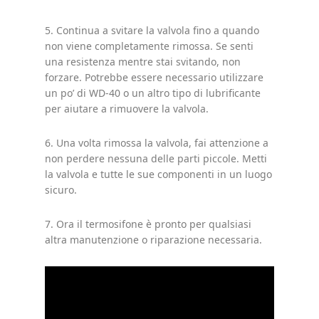
5. Continua a svitare la valvola fino a quando
non viene completamente rimossa. Se senti
una resistenza mentre stai svitando, non
forzare. Potrebbe essere necessario utilizzare
un po’ di WD-40 o un altro tipo di lubrificante
per aiutare a rimuovere la valvola.
6. Una volta rimossa la valvola, fai attenzione a
non perdere nessuna delle parti piccole. Metti
la valvola e tutte le sue componenti in un luogo
sicuro.
7. Ora il termosifone è pronto per qualsiasi
altra manutenzione o riparazione necessaria.