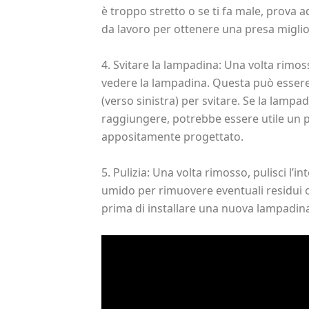
è troppo stretto o se ti fa male, prova 
da lavoro per ottenere una presa miglio
4. Svitare la lampadina: Una volta rimos
vedere la lampadina. Questa può essere 
(verso sinistra) per svitare. Se la lampad
raggiungere, potrebbe essere utile un p
appositamente progettato.
5. Pulizia: Una volta rimosso, pulisci l
umido per rimuovere eventuali residui 
prima di installare una nuova lampadin