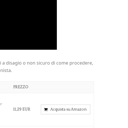
ti a disagio o non sicuro di come procedere,
nista.
PREZZO
ne
11,29 EUR
Acquista su Amazon