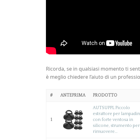
Ricorda, se in qualsiasi momento ti sen
è meglio chiedere l’aiuto di un professio
#
ANTEPRIMA
PRODOTTO
AUTSUPPL Piccolo
estrattore per lampadi
1
con forte ventosa in
silicone, strumento per
rimuovere...