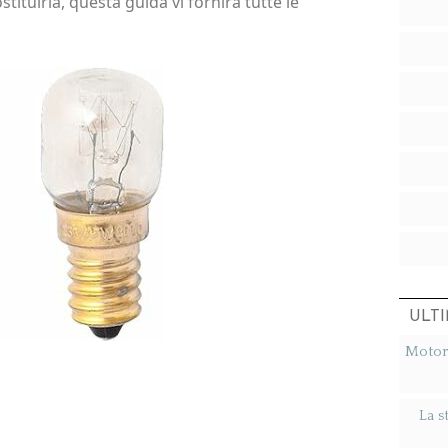
ituirla, questa guida vi fornirà tutte le
ULTI
Motori
La s