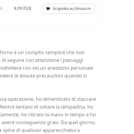
i,
9,09 EUR
Acquista su Amazon
3
l forno è un compito semplice che non
 di seguire con attenzione i passaggi
condividere con voi un aneddoto personale
endere le dovute precauzioni quando si
ssa operazione, ho dimenticato di staccare
 Mentre tentavo di svitare la lampadina, ho
atamente, ho ritirato la mano in tempo e ho
o avere conseguenze gravi. Da quel giorno,
a spina di qualsiasi apparecchiatura