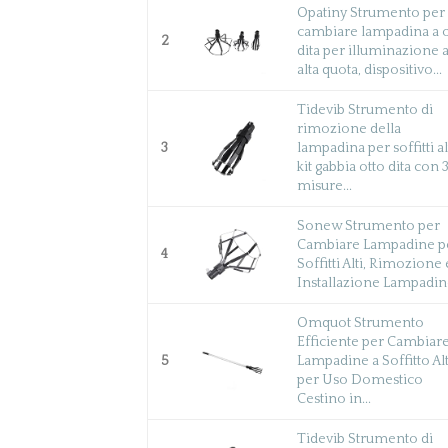
Opatiny Strumento per
cambiare lampadina a o
2
dita per illuminazione 
alta quota, dispositivo...
Tidevib Strumento di
rimozione della
3
lampadina per soffitti alt
kit gabbia otto dita con 
misure...
Sonew Strumento per
Cambiare Lampadine p
4
Soffitti Alti, Rimozione 
Installazione Lampadine
Omquot Strumento
Efficiente per Cambiar
5
Lampadine a Soffitto Al
per Uso Domestico
Cestino in...
Tidevib Strumento di