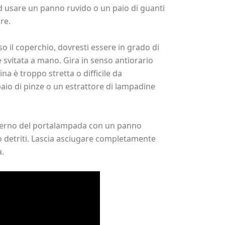
ad usare un panno ruvido o un paio di guanti
re.
so il coperchio, dovresti essere in grado di
svitata a mano. Gira in senso antiorario
ina è troppo stretta o difficile da
aio di pinze o un estrattore di lampadine
’interno del portalampada con un panno
o detriti. Lascia asciugare completamente
a.