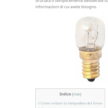
bruciata o semplicemente desiderate sost
informazioni di cui avete bisogno.
Indice
[
hide
]
1
Come svitare la lampadina del forno