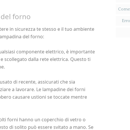
Come R
 del forno
Erro
tere in sicurezza te stesso e il tuo ambiente
 lampadina del forno:
 qualsiasi componente elettrico, è importante
e scollegato dalla rete elettrica. Questo ti
he.
 usato di recente, assicurati che sia
iare a lavorare. Le lampadine dei forni
bero causare ustioni se toccate mentre
olti forni hanno un coperchio di vetro o
sto di solito può essere svitato a mano. Se