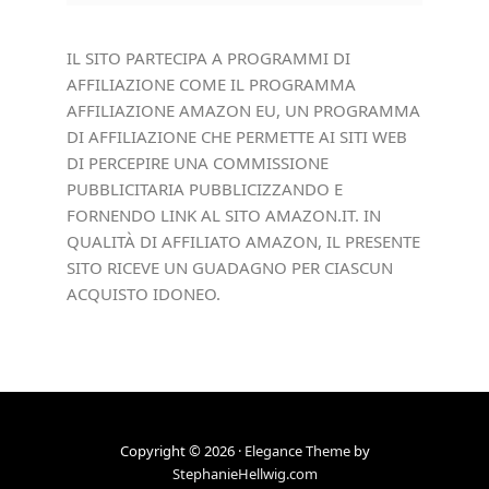
IL SITO PARTECIPA A PROGRAMMI DI
AFFILIAZIONE COME IL PROGRAMMA
AFFILIAZIONE AMAZON EU, UN PROGRAMMA
DI AFFILIAZIONE CHE PERMETTE AI SITI WEB
DI PERCEPIRE UNA COMMISSIONE
PUBBLICITARIA PUBBLICIZZANDO E
FORNENDO LINK AL SITO AMAZON.IT. IN
QUALITÀ DI AFFILIATO AMAZON, IL PRESENTE
SITO RICEVE UN GUADAGNO PER CIASCUN
ACQUISTO IDONEO.
Copyright © 2026 ·
Elegance Theme
by
StephanieHellwig.com